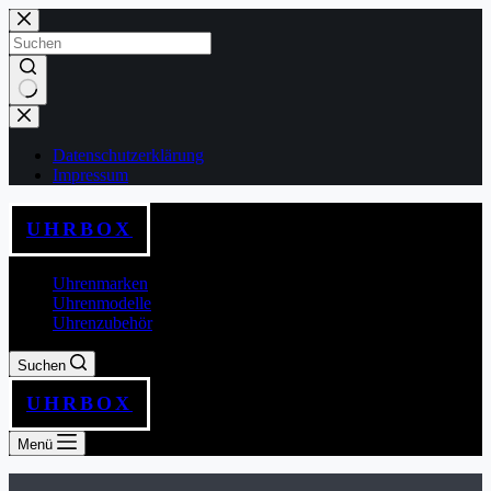
Zum
Inhalt
springen
Keine
Ergebnisse
Datenschutzerklärung
Impressum
UHRBOX
Uhrenmarken
Uhrenmodelle
Uhrenzubehör
Suchen
UHRBOX
Menü