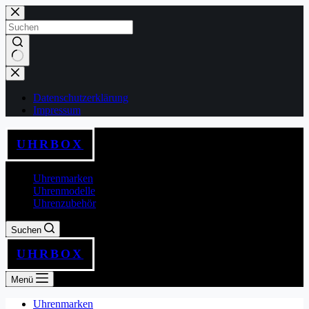
Zum
Inhalt
springen
Keine
Ergebnisse
Datenschutzerklärung
Impressum
UHRBOX
Uhrenmarken
Uhrenmodelle
Uhrenzubehör
Suchen
UHRBOX
Menü
Uhrenmarken