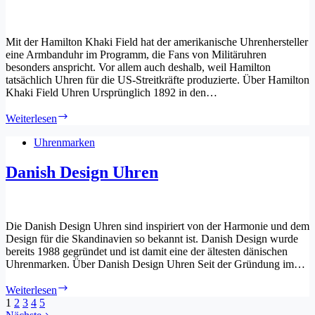
Mit der Hamilton Khaki Field hat der amerikanische Uhrenhersteller
eine Armbanduhr im Programm, die Fans von Militäruhren
besonders anspricht. Vor allem auch deshalb, weil Hamilton
tatsächlich Uhren für die US-Streitkräfte produzierte. Über Hamilton
Khaki Field Uhren Ursprünglich 1892 in den…
Hamilton
Weiterlesen
Khaki
Field
Uhrenmarken
Danish Design Uhren
Die Danish Design Uhren sind inspiriert von der Harmonie und dem
Design für die Skandinavien so bekannt ist. Danish Design wurde
bereits 1988 gegründet und ist damit eine der ältesten dänischen
Uhrenmarken. Über Danish Design Uhren Seit der Gründung im…
Danish
Weiterlesen
Design
1
2
3
4
5
Uhren