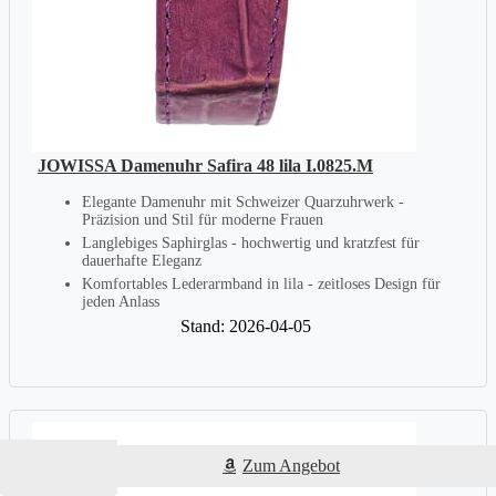
JOWISSA Damenuhr Safira 48 lila I.0825.M
Elegante Damenuhr mit Schweizer Quarzuhrwerk -
Präzision und Stil für moderne Frauen
Langlebiges Saphirglas - hochwertig und kratzfest für
dauerhafte Eleganz
Komfortables Lederarmband in lila - zeitloses Design für
jeden Anlass
Stand: 2026-04-05
Zum Angebot
Zum Angebot
Zum Angebot
Zum Angebot
Zum Angebot
Zum Angebot
Zum Angebot
Zum Angebot
Zum Angebot
Zum Angebot
Zum Angebot
Zum Angebot
Zum Angebot
Zum Angebot
Zum Angebot
Zum Angebot
Zum Angebot
Zum Angebot
Zum Angebot
Zum Angebot
Zum Angebot
Zum Angebot
Zum Angebot
Zum Angebot
Zum Angebot
Zum Angebot
Zum Angebot